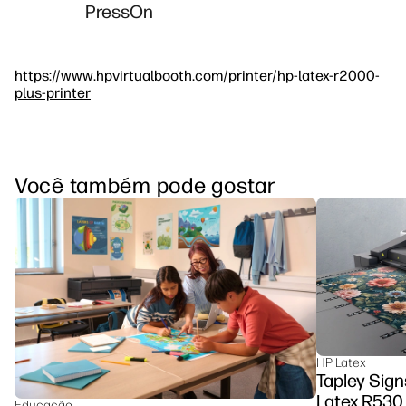
PressOn
https://www.hpvirtualbooth.com/printer/hp-latex-r2000-
plus-printer
Você também pode gostar
HP Latex
Tapley Sign
Latex R530 
Educação