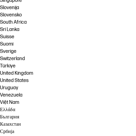
Singapore
Slovenija
Slovensko
South Africa
Sri Lanka
Suisse
Suomi
Sverige
Switzerland
Türkiye
United Kingdom
United States
Uruguay
Venezuela
Việt Nam
Ελλάδα
България
Казахстан
Србија