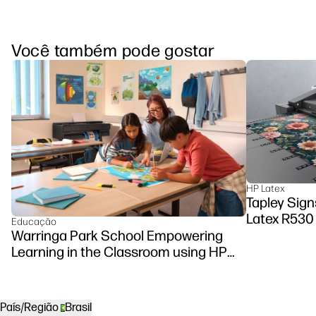
Você também pode gostar
HP Latex
Tapley Sign
Latex R530 
Educação
Warringa Park School Empowering
Learning in the Classroom using HP
DesignJet Z6 series printer
País/Região
Brasil