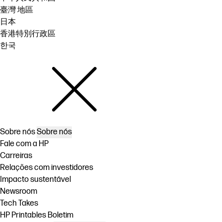
臺灣 地區
日本
香港特別行政區
한국
Sobre nós
Sobre nós
Fale com a HP
Carreiras
Relações com investidores
Impacto sustentável
Newsroom
Tech Takes
HP Printables Boletim