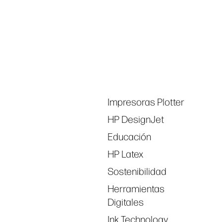
linkedIn
facebook
twitter
you
Tags
Impresoras Plotter
HP DesignJet
Educación
HP Latex
Sostenibilidad
Herramientas
Digitales
Ink Technology