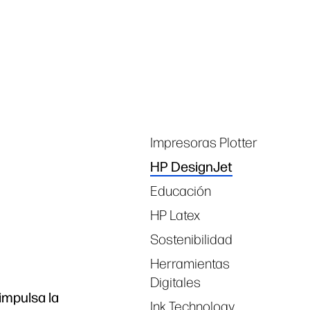
linkedIn
facebook
twitter
you
Tags
Impresoras Plotter
HP DesignJet
Educación
HP Latex
Sostenibilidad
Herramientas
Digitales
impulsa la
Ink Technology