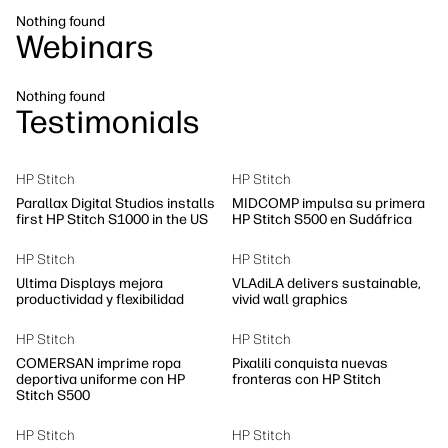
Sostenibilidad
Nothing found
Síguenos
Webinars
linkedIn
facebook
twitter
youtube
Nothing found
Testimonials
HP Stitch
HP Stitch
Parallax Digital Studios installs
MIDCOMP impulsa su primera
first HP Stitch S1000 in the US
HP Stitch S500 en Sudáfrica
HP Stitch
HP Stitch
Ultima Displays mejora
VLAdiLA delivers sustainable,
productividad y flexibilidad
vivid wall graphics
HP Stitch
HP Stitch
COMERSAN imprime ropa
Pixalili conquista nuevas
deportiva uniforme con HP
fronteras con HP Stitch
Stitch S500
HP Stitch
HP Stitch