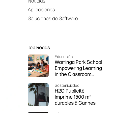
Noticias
Aplicaciones
Soluciones de Software
Top Reads
Educación
Warringa Park School
Empowering Learning
in the Classroom
using HP DesignJet
Sostenibilidad
Z6 series printer
H2O Publicité
imprime 1500 m²
durables à Cannes