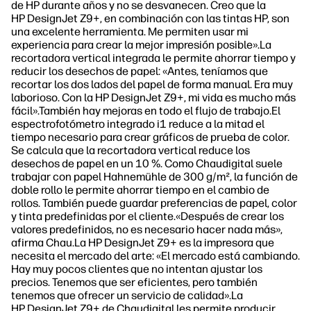
de HP durante años y no se desvanecen. Creo que la
HP DesignJet Z9+, en combinación con las tintas HP, son
una excelente herramienta. Me permiten usar mi
experiencia para crear la mejor impresión posible».La
recortadora vertical integrada le permite ahorrar tiempo y
reducir los desechos de papel: «Antes, teníamos que
recortar los dos lados del papel de forma manual. Era muy
laborioso. Con la HP DesignJet Z9+, mi vida es mucho más
fácil».También hay mejoras en todo el flujo de trabajo.El
espectrofotómetro integrado i1 reduce a la mitad el
tiempo necesario para crear gráficos de prueba de color.
Se calcula que la recortadora vertical reduce los
desechos de papel en un 10 %. Como Chaudigital suele
trabajar con papel Hahnemühle de 300 g/m², la función de
doble rollo le permite ahorrar tiempo en el cambio de
rollos. También puede guardar preferencias de papel, color
y tinta predefinidas por el cliente.«Después de crear los
valores predefinidos, no es necesario hacer nada más»,
afirma Chau.La HP DesignJet Z9+ es la impresora que
necesita el mercado del arte: «El mercado está cambiando.
Hay muy pocos clientes que no intentan ajustar los
precios. Tenemos que ser eficientes, pero también
tenemos que ofrecer un servicio de calidad».La
HP DesignJet Z9+ de Chaudigital les permite producir