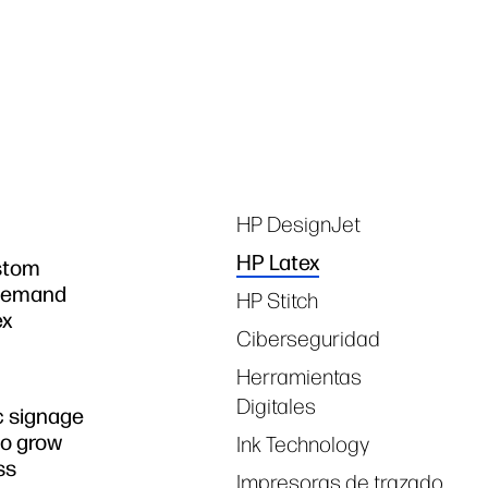
linkedIn
facebook
twitter
you
Tags
HP DesignJet
HP Latex
stom
demand
HP Stitch
ex
Ciberseguridad
Herramientas
Digitales
c signage
to grow
Ink Technology
ss
Impresoras de trazado