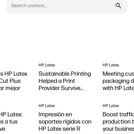
HP Latex
HP Latex
s HP Latex
Sustainable Printing
Meeting cu
 Cut Plus
Helped a Print
packaging 
ar mejor
Provider Survive
with HP Lat
Lockdown
HP Latex
HP Latex
P Latex:
Impresión en
Boost traffi
s a tus
soportes rígidos con
production 
ve
HP Latex serie R
your busine