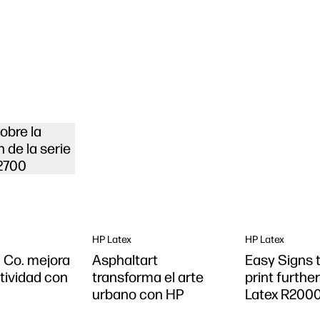
obre la
 de la serie
2700
HP Latex
HP Latex
 Co. mejora
Asphaltart
Easy Signs 
tividad con
transforma el arte
print furthe
urbano con HP
Latex R200