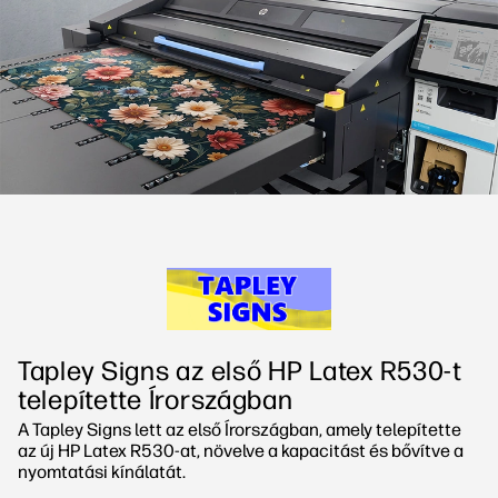
Lépjen kapcsolatba egy PrintOS
Munkafolyamat megoldások
szakértővel
Fenntarthatóság
Kövess minket
linkedIn
facebook
twitter
youtube
Tapley Signs az első HP Latex R530-t
telepítette Írországban
A Tapley Signs lett az első Írországban, amely telepítette
az új HP Latex R530-at, növelve a kapacitást és bővítve a
nyomtatási kínálatát.