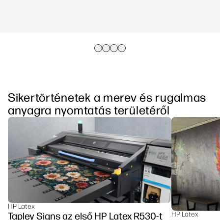
Sikertörténetek a merev és rugalmas
anyagra nyomtatás területéről
HP Latex
Tapley Signs az első HP Latex R530-t
HP Latex