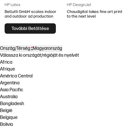
HP Latex
HP DesignJet
Bellutti GmbH scales indoor
Chaudigital takes fine art print
and outdoor ad production
to the next level
További Betöltése
Ország/Térség
Magyarország
Válassza ki országát/régióját és nyelvét
Africa
Afrique
América Central
Argentina
Asia Pacific
Australia
Bangladesh
België
Belgique
Bolivia