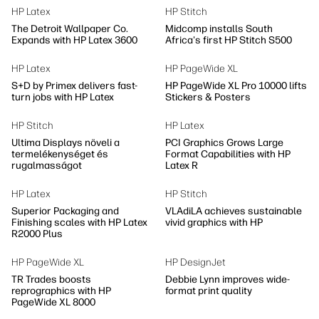
HP Latex
HP Stitch
The Detroit Wallpaper Co.
Midcomp installs South
Expands with HP Latex 3600
Africa's first HP Stitch S500
HP Latex
HP PageWide XL
S+D by Primex delivers fast-
HP PageWide XL Pro 10000 lifts
turn jobs with HP Latex
Stickers & Posters
HP Stitch
HP Latex
Ultima Displays növeli a
PCI Graphics Grows Large
termelékenységet és
Format Capabilities with HP
rugalmasságot
Latex R
HP Latex
HP Stitch
Superior Packaging and
VLAdiLA achieves sustainable
Finishing scales with HP Latex
vivid graphics with HP
R2000 Plus
HP PageWide XL
HP DesignJet
TR Trades boosts
Debbie Lynn improves wide-
reprographics with HP
format print quality
PageWide XL 8000