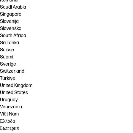
România
Saudi Arabia
Singapore
Slovenija
Slovensko
South Africa
Sri Lanka
Suisse
Suomi
Sverige
Switzerland
Türkiye
United Kingdom
United States
Uruguay
Venezuela
Việt Nam
Ελλάδα
България