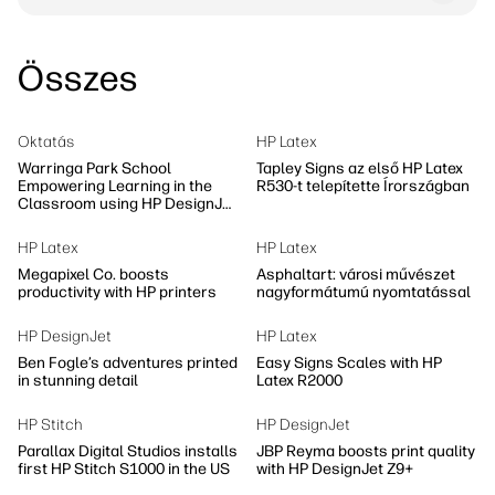
Összes
Oktatás
HP Latex
Warringa Park School
Tapley Signs az első HP Latex
Empowering Learning in the
R530-t telepítette Írországban
Classroom using HP DesignJet
Z6 series printer
HP Latex
HP Latex
Megapixel Co. boosts
Asphaltart: városi művészet
productivity with HP printers
nagyformátumú nyomtatással
HP DesignJet
HP Latex
Ben Fogle’s adventures printed
Easy Signs Scales with HP
in stunning detail
Latex R2000
HP Stitch
HP DesignJet
Parallax Digital Studios installs
JBP Reyma boosts print quality
first HP Stitch S1000 in the US
with HP DesignJet Z9+