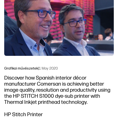
Lépjen kapcsolatba egy PrintOS
Munkafolyamat megoldások
szakértővel
Fenntarthatóság
Kövess minket
linkedIn
facebook
twitter
youtube
Grafikai művészetek
|
1 May 2020
Discover how Spanish interior décor
manufacturer Comersan is achieving better
image quality, resolution and productivity using
the HP STITCH S1000 dye-sub printer with
Thermal Inkjet printhead technology.
HP Stitch Printer