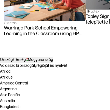
HP Latex
Tapley Sign
telepítette
Oktatás
Warringa Park School Empowering
Learning in the Classroom using HP
DesignJet Z6 series printer
Ország/Térség
Magyarország
Válassza ki országát/régióját és nyelvét
Africa
Afrique
América Central
Argentina
Asia Pacific
Australia
Bangladesh