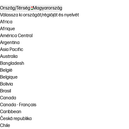
Ország/Térség
Magyarország
Válassza ki országát/régióját és nyelvét
Africa
Afrique
América Central
Argentina
Asia Pacific
Australia
Bangladesh
België
Belgique
Bolivia
Brasil
Canada
Canada - Français
Caribbean
Česká republika
Chile