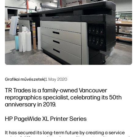
Lépjen kapcsolatba egy PrintOS
Munkafolyamat megoldások
szakértővel
Fenntarthatóság
Kövess minket
linkedIn
facebook
twitter
youtube
Grafikai művészetek
|
1 May 2020
TR Trades is a family-owned Vancouver
reprographics specialist, celebrating its 50th
anniversary in 2019.
HP PageWide XL Printer Series
It has secured its long-term future by creating a service