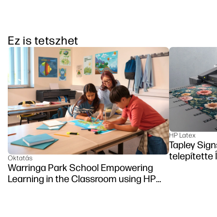
Ez is tetszhet
HP Latex
Tapley Sign
telepítette
Oktatás
Warringa Park School Empowering
Learning in the Classroom using HP
DesignJet Z6 series printer