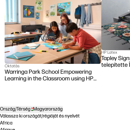
HP Latex
Tapley Sign
telepítette
Oktatás
Warringa Park School Empowering
Learning in the Classroom using HP
DesignJet Z6 series printer
Ország/Térség
Magyarország
Válassza ki országát/régióját és nyelvét
Africa