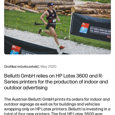
Lépjen kapcsolatba egy PrintOS
Munkafolyamat megoldások
szakértővel
Fenntarthatóság
Kövess minket
linkedIn
facebook
twitter
youtube
Grafikai művészetek
|
1 May 2020
Bellutti GmbH relies on HP Latex 3600 and R-
Series printers for the production of indoor and
outdoor advertising
The Austrian Bellutti GmbH prints its orders for indoor and
outdoor signage as well as for buildings and vehicles
wrapping only on HP Latex printers. Bellutti is investing in a
total of four new printers. The first HP Latex 3600 was