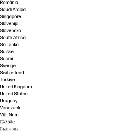
România
Saudi Arabia
Singapore
Slovenija
Slovensko
South Africa
Sri Lanka
Suisse
Suomi
Sverige
Switzerland
Türkiye
United Kingdom
United States
Uruguay
Venezuela
Việt Nam
Ελλάδα
България