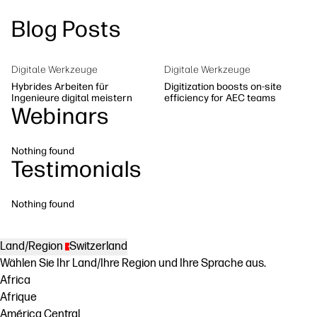
linkedIn
facebook
twitter
youtube
Blog Posts
Workflow-Lösungen
Nachhaltigkeit
Digitale Werkzeuge
Digitale Werkzeuge
Hybrides Arbeiten für
Digitization boosts on-site
Ingenieure digital meistern
efficiency for AEC teams
Webinars
Nothing found
Testimonials
Nothing found
Land/Region
Switzerland
Wählen Sie Ihr Land/Ihre Region und Ihre Sprache aus.
Africa
Afrique
América Central