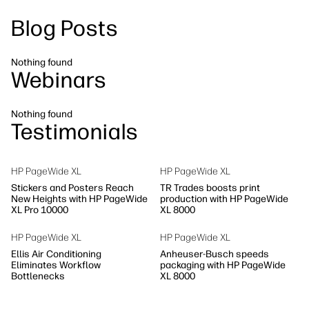
linkedIn
facebook
twitter
youtube
Blog Posts
Workflow-Lösungen
Nachhaltigkeit
Nothing found
Webinars
Nothing found
Testimonials
HP PageWide XL
HP PageWide XL
Stickers and Posters Reach
TR Trades boosts print
New Heights with HP PageWide
production with HP PageWide
XL Pro 10000
XL 8000
HP PageWide XL
HP PageWide XL
Ellis Air Conditioning
Anheuser-Busch speeds
Eliminates Workflow
packaging with HP PageWide
Bottlenecks
XL 8000