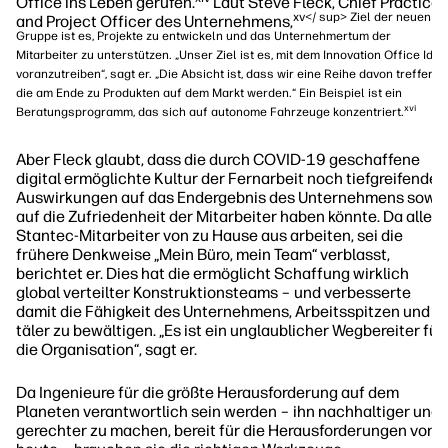
Office ins Leben gerufen.
Laut Steve Fleck, Chief Practice
xv</ sup> Ziel der neuen
and Project Officer des Unternehmens,
Gruppe ist es, Projekte zu entwickeln und das Unternehmertum der
Mitarbeiter zu unterstützen. „Unser Ziel ist es, mit dem Innovation Office Ide
voranzutreiben“, sagt er. „Die Absicht ist, dass wir eine Reihe davon treffen,
die am Ende zu Produkten auf dem Markt werden.“ Ein Beispiel ist ein
xvi
Beratungsprogramm, das sich auf autonome Fahrzeuge konzentriert.
Aber Fleck glaubt, dass die durch COVID-19 geschaffene
digital ermöglichte Kultur der Fernarbeit noch tiefgreifender
Auswirkungen auf das Endergebnis des Unternehmens sowi
auf die Zufriedenheit der Mitarbeiter haben könnte. Da alle
Stantec-Mitarbeiter von zu Hause aus arbeiten, sei die
frühere Denkweise „Mein Büro, mein Team“ verblasst,
berichtet er. Dies hat die ermöglicht Schaffung wirklich
global verteilter Konstruktionsteams – und verbesserte
damit die Fähigkeit des Unternehmens, Arbeitsspitzen und -
täler zu bewältigen. „Es ist ein unglaublicher Wegbereiter für
die Organisation“, sagt er.
Da Ingenieure für die größte Herausforderung auf dem
Planeten verantwortlich sein werden – ihn nachhaltiger und
gerechter zu machen, bereit für die Herausforderungen von