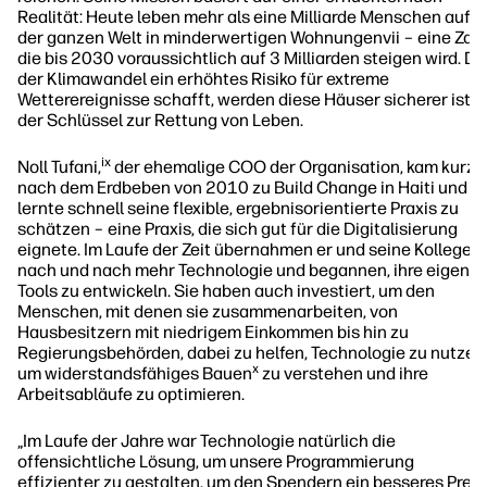
Realität: Heute leben mehr als eine Milliarde Menschen auf
der ganzen Welt in minderwertigen Wohnungenvii – eine Zahl
die bis 2030 voraussichtlich auf 3 Milliarden steigen wird. Da
der Klimawandel ein erhöhtes Risiko für extreme
Wetterereignisse schafft, werden diese Häuser sicherer ist
der Schlüssel zur Rettung von Leben.
ix
Noll Tufani,
der ehemalige COO der Organisation, kam kurz
nach dem Erdbeben von 2010 zu Build Change in Haiti und
lernte schnell seine flexible, ergebnisorientierte Praxis zu
schätzen – eine Praxis, die sich gut für die Digitalisierung
eignete. Im Laufe der Zeit übernahmen er und seine Kollegen
nach und nach mehr Technologie und begannen, ihre eigene
Tools zu entwickeln. Sie haben auch investiert, um den
Menschen, mit denen sie zusammenarbeiten, von
Hausbesitzern mit niedrigem Einkommen bis hin zu
Regierungsbehörden, dabei zu helfen, Technologie zu nutzen
x
um widerstandsfähiges Bauen
zu verstehen und ihre
Arbeitsabläufe zu optimieren.
„Im Laufe der Jahre war Technologie natürlich die
offensichtliche Lösung, um unsere Programmierung
effizienter zu gestalten. um den Spendern ein besseres Preis