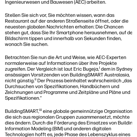
Ingenieurwesen und Bauwesen (AEC) arbeiten.
Stellen Sie sich vor, Sie möchten wissen, wann das
Restaurant auf der anderen Straßenseite öffnet, oder die
neuesten globalen Nachrichten erhalten: Die Chancen
stehen gut, dass Sie Ihr Smartphone herausnehmen, auf den
Bildschirm tippen und innerhalb von Sekunden finden,
wonach Sie suchen.
Betrachten Sie nun die Art und Weise, wie AEC-Experten
normalerweise auf Informationen über ihre Projekte
i
zugreifen. Der Vergleich ist laut Eric Bugeja,
dem in Sydney
ansässigen Vorsitzenden von BuildingSMART Australasia,
ii
nicht günstig.
Der Prozess beinhaltet wahrscheinlich „das
Durchsuchen von Spezifikationen, Handbüchern und
Zeichnungen und Programme und Zeitpläne und Pläne und
Spezifikationen.“
iii
BuildingSMART,
eine globale gemeinnützige Organisation,
die sich aus regionalen Gruppen zusammensetzt, möchte
dies ändern. Durch die Förderung des Einsatzes von Building
Information Modeling (BIM) und anderen digitalen
Technologien hofft es, jede Phase des Lebenszyklus eines