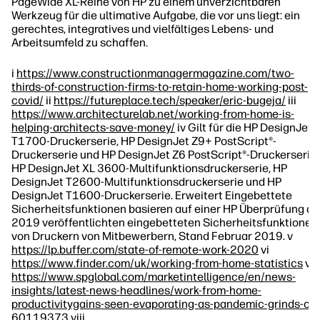
PageWide XL-Reihe von HP zu einem unverzichtbaren
Werkzeug für die ultimative Aufgabe, die vor uns liegt: ein
gerechtes, integratives und vielfältiges Lebens- und
Arbeitsumfeld zu schaffen.
i
https://www.constructionmanagermagazine.com/two-
thirds-of-construction-firms-to-retain-home-working-post-
covid/
ii
https://futureplace.tech/speaker/eric-bugeja/
iii
https://www.architecturelab.net/working-from-home-is-
helping-architects-save-money/
iv Gilt für die HP DesignJet
T1700-Druckerserie, HP DesignJet Z9+ PostScript®-
Druckerserie und HP DesignJet Z6 PostScript®-Druckerserie,
HP DesignJet XL 3600-Multifunktionsdruckerserie, HP
DesignJet T2600-Multifunktionsdruckerserie und HP
DesignJet T1600-Druckerserie. Erweitert Eingebettete
Sicherheitsfunktionen basieren auf einer HP Überprüfung de
2019 veröffentlichten eingebetteten Sicherheitsfunktionen
von Druckern von Mitbewerbern, Stand Februar 2019. v
https://lp.buffer.com/state-of-remote-work-2020
vi
https://www.finder.com/uk/working-from-home-statistics
vii
https://www.spglobal.com/marketintelligence/en/news-
insights/latest-news-headlines/work-from-home-
productivitygains-seen-evaporating-as-pandemic-grinds-on-
60119373
viii