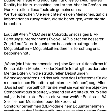
Bauherren neue Anwendungen für alles von Augmented
Reality bis hin zu maschinellem Lernen. Aber im Großen und
Ganzen teilen diese Tools ein gemeinsames
Wertversprechen: Sie erleichtern es den Menschen, auf die
Informationen zuzugreifen, die sie benötigen, wenn sie sie
brauchen.
iv
Laut Bill Allen,
CEO des in Colorado ansässigen BIM-
v
Beratungsunternehmens EvolveLAB
, bietet ein besserer
Zugriff auf Daten Ingenieuren besonders aufregende
Möglichkeiten – Möglichkeiten, deren Erforschung erst
begonnen hat .
„Wenn [ein Unternehmensleiter] eine Konstruktionsfirma für
Konstruktion, Mechanik oder Sanitär leitet, gibt es dort eine
Menge Daten, um die strukturellen Belastungen,
Wärmekapazitäten und das Volumen des Luftstroms für die
mechanischen Einheiten optimieren zu können“, sagt Allen.
„Das ist sehr vorteilhaft für sie, weil sie von einem objektiven
Standpunkt aus arbeitet, während ein Architekturbüro eher
subjektiv ist – roter Backstein versus weißer Backstein. Wen
Sie in einem Maschinenbau-, Elektro- und
Sanitärunternehmen (MEP) oder einem Bauunternehmen
arbeiten, ist das Mathematik, und das ist eine riesige Chance