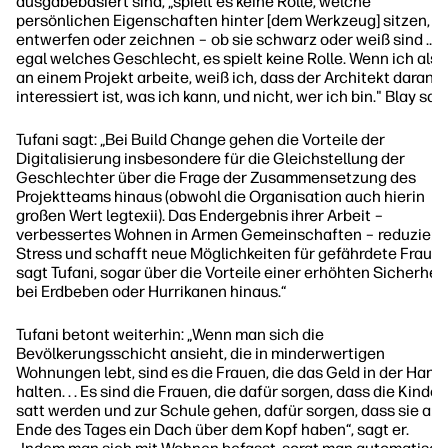
ausgabebasiert sind, „spielt es keine Rolle, welche
persönlichen Eigenschaften hinter [dem Werkzeug] sitzen,
entwerfen oder zeichnen – ob sie schwarz oder weiß sind …
egal welches Geschlecht, es spielt keine Rolle. Wenn ich also
an einem Projekt arbeite, weiß ich, dass der Architekt daran
interessiert ist, was ich kann, und nicht, wer ich bin." Blay sagt
Tufani sagt: „Bei Build Change gehen die Vorteile der
Digitalisierung insbesondere für die Gleichstellung der
Geschlechter über die Frage der Zusammensetzung des
Projektteams hinaus (obwohl die Organisation auch hierin
großen Wert legtexii). Das Endergebnis ihrer Arbeit –
verbessertes Wohnen in Armen Gemeinschaften – reduziert
Stress und schafft neue Möglichkeiten für gefährdete Frauen
sagt Tufani, sogar über die Vorteile einer erhöhten Sicherheit
bei Erdbeben oder Hurrikanen hinaus.“
Tufani betont weiterhin: „Wenn man sich die
Bevölkerungsschicht ansieht, die in minderwertigen
Wohnungen lebt, sind es die Frauen, die das Geld in der Hand
halten. . . Es sind die Frauen, die dafür sorgen, dass die Kinder
satt werden und zur Schule gehen, dafür sorgen, dass sie am
Ende des Tages ein Dach über dem Kopf haben“, sagt er.