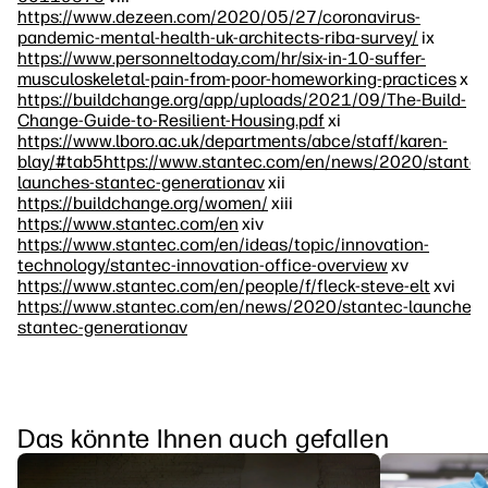
https://www.dezeen.com/2020/05/27/coronavirus-
pandemic-mental-health-uk-architects-riba-survey/
ix
https://www.personneltoday.com/hr/six-in-10-suffer-
musculoskeletal-pain-from-poor-homeworking-practices
x
https://buildchange.org/app/uploads/2021/09/The-Build-
Change-Guide-to-Resilient-Housing.pdf
xi
https://www.lboro.ac.uk/departments/abce/staff/karen-
blay/#tab5https://www.stantec.com/en/news/2020/stantec
launches-stantec-generationav
xii
https://buildchange.org/women/
xiii
https://www.stantec.com/en
xiv
https://www.stantec.com/en/ideas/topic/innovation-
technology/stantec-innovation-office-overview
xv
https://www.stantec.com/en/people/f/fleck-steve-elt
xvi
https://www.stantec.com/en/news/2020/stantec-launches-
stantec-generationav
Das könnte Ihnen auch gefallen