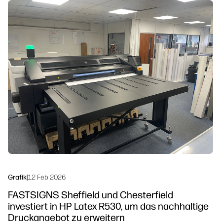
linkedIn
facebook
twitter
youtube
Workflow-Lösungen
Nachhaltigkeit
Grafik
|
12 Feb 2026
FASTSIGNS Sheffield und Chesterfield
investiert in HP Latex R530, um das nachhaltige
Druckangebot zu erweitern