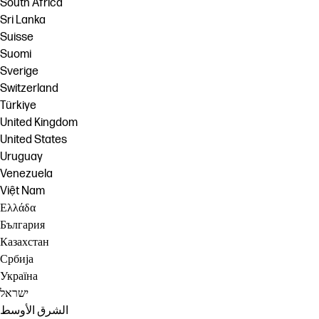
South Africa
Sri Lanka
Suisse
Suomi
Sverige
Switzerland
Türkiye
United Kingdom
United States
Uruguay
Venezuela
Việt Nam
Ελλάδα
България
Казахстан
Србија
Україна
ישראל
الشرق الأوسط