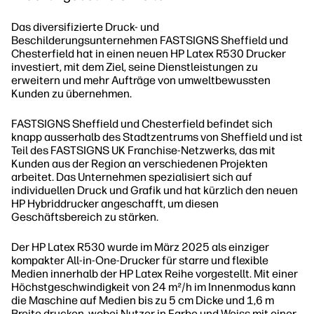
Das diversifizierte Druck- und
Beschilderungsunternehmen FASTSIGNS Sheffield und
Chesterfield hat in einen neuen HP Latex R530 Drucker
investiert, mit dem Ziel, seine Dienstleistungen zu
erweitern und mehr Aufträge von umweltbewussten
Kunden zu übernehmen.
FASTSIGNS Sheffield und Chesterfield befindet sich
knapp ausserhalb des Stadtzentrums von Sheffield und ist
Teil des FASTSIGNS UK Franchise-Netzwerks, das mit
Kunden aus der Region an verschiedenen Projekten
arbeitet. Das Unternehmen spezialisiert sich auf
individuellen Druck und Grafik und hat kürzlich den neuen
HP Hybriddrucker angeschafft, um diesen
Geschäftsbereich zu stärken.
Der HP Latex R530 wurde im März 2025 als einziger
kompakter All-in-One-Drucker für starre und flexible
Medien innerhalb der HP Latex Reihe vorgestellt. Mit einer
Höchstgeschwindigkeit von 24 m²/h im Innenmodus kann
die Maschine auf Medien bis zu 5 cm Dicke und 1,6 m
Breite drucken, wobei Nutzer in Farbe und Weiss mit einer