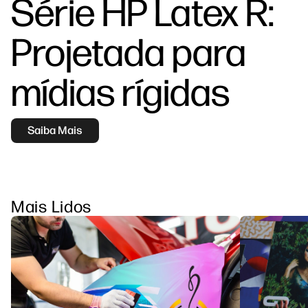
Série HP Latex R:
linkedIn
facebook
twitter
youtube
Soluções de processo de trabalho
Projetada para
Sustentabilidade
mídias rígidas
Saiba Mais
Mais Lidos