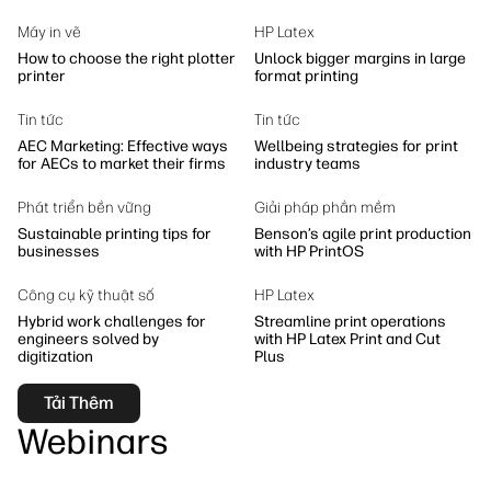
Phát triển bền vững
Máy in vẽ
HP Latex
How to choose the right plotter
Unlock bigger margins in large
printer
format printing
Tin tức
Tin tức
AEC Marketing: Effective ways
Wellbeing strategies for print
for AECs to market their firms
industry teams
Phát triển bền vững
Giải pháp phần mềm
Sustainable printing tips for
Benson’s agile print production
businesses
with HP PrintOS
Công cụ kỹ thuật số
HP Latex
Hybrid work challenges for
Streamline print operations
engineers solved by
with HP Latex Print and Cut
digitization
Plus
Tải Thêm
Webinars