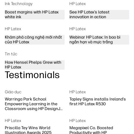
Ink Technology
HP Latex
Boost margins with HP Latex
See HP Latex’s latest
white ink
innovation in action
HP Latex
HP Latex
Khám phá công nghệ mới nhất
Webinar HP Latex: In bao bì
của HP Latex
ngắn hạn và mực trắng
Tin tức
How Hensel Phelps Grew with
HP Latex
Testimonials
Giáo dục
HP Latex
Warringa Park School
Tapley Signs installs Ireland’s
Empowering Learning in the
first HP Latex R530
Classroom using HP DesignJet
Z6 series printer
HP Latex
HP Latex
Priscilla Tey Wins World
Megapixel Co. Boosted
Illustration Awards 2025
Productivity with HP