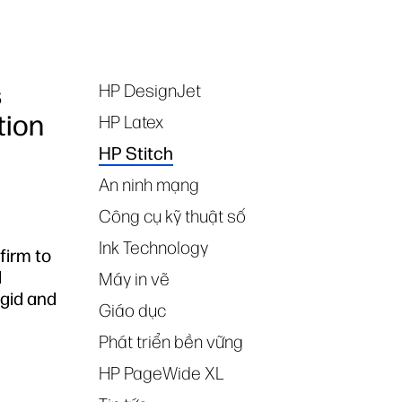
s
HP DesignJet
Tags
tion
HP Latex
HP Stitch
An ninh mạng
Công cụ kỹ thuật số
Ink Technology
firm to
d
Máy in vẽ
igid and
Giáo dục
Phát triển bền vững
HP PageWide XL