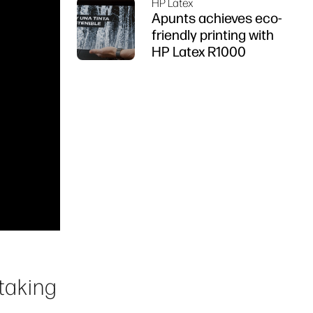
HP Latex
Apunts achieves eco-
friendly printing with
HP Latex R1000
 taking