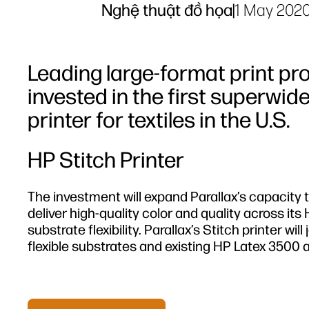
Nghệ thuật đồ họa
|
1 May 202
Leading large-format print pro
invested in the first superwi
printer for textiles in the U.S.
HP Stitch Printer
The investment will expand Parallax’s capacity t
deliver high-quality color and quality across its
substrate flexibility. Parallax’s Stitch printer wi
flexible substrates and existing HP Latex 3500 