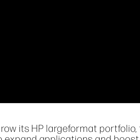
grow its HP largeformat portfolio,
o expand applications and boost