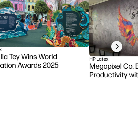
Next slide
x
illa Tey Wins World
HP Latex
tration Awards 2025
Megapixel Co. 
Productivity wi