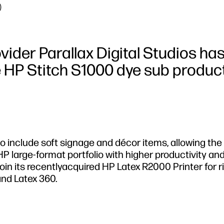
0
vider Parallax Digital Studios ha
de HP Stitch S1000 dye sub produc
o include soft signage and décor items, allowing the 
 HP large-format portfolio with higher productivity an
ll join its recentlyacquired HP Latex R2000 Printer for r
and Latex 360.