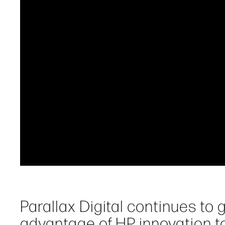
Parallax Digital continues to 
advantage of HP innovation t