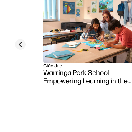
Previous slide
Giáo dục
Warringa Park School
Empowering Learning in the
Classroom using HP DesignJ
Z6 series printer