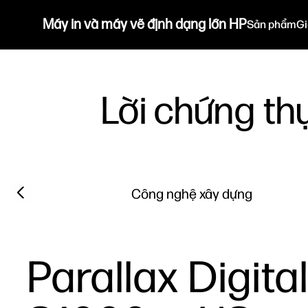
Máy in và máy vẽ định dạng lớn HP
Sản phẩm
Gi
Lời chứng th
Filter category
Previous slide
Công nghệ xây dựng
Parallax Digital