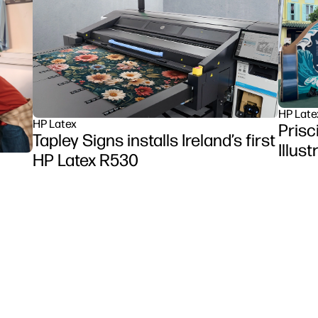
HP Late
HP Latex
Prisc
Tapley Signs installs Ireland’s first
Illus
HP Latex R530
et