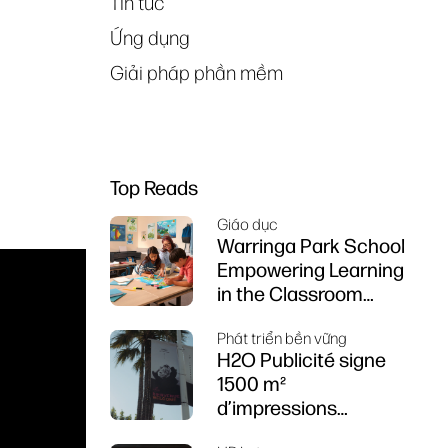
Tin tức
Ứng dụng
Giải pháp phần mềm
Top Reads
Giáo dục
Warringa Park School
Empowering Learning
in the Classroom
using HP DesignJet
Phát triển bền vững
Z6 series printer
H2O Publicité signe
1500 m²
d’impressions
durables