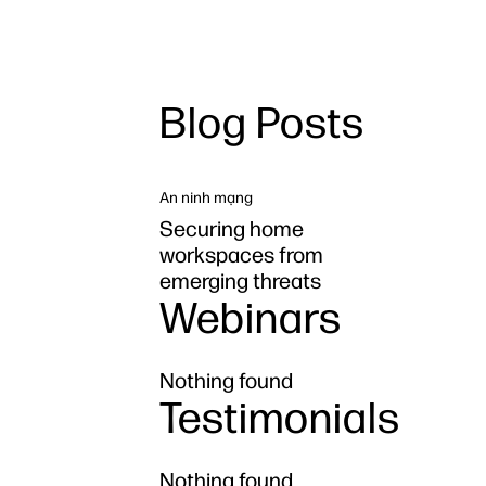
Blog Posts
An ninh mạng
Securing home
workspaces from
emerging threats
Webinars
Nothing found
Testimonials
Nothing found