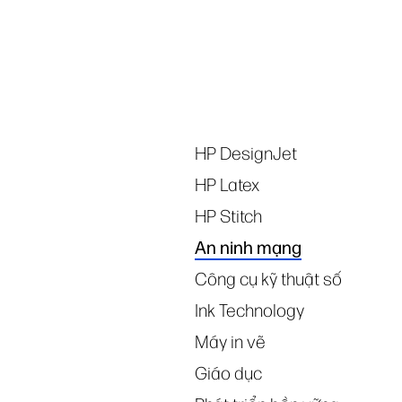
Tags
HP DesignJet
HP Latex
HP Stitch
An ninh mạng
Công cụ kỹ thuật số
Ink Technology
Máy in vẽ
Giáo dục