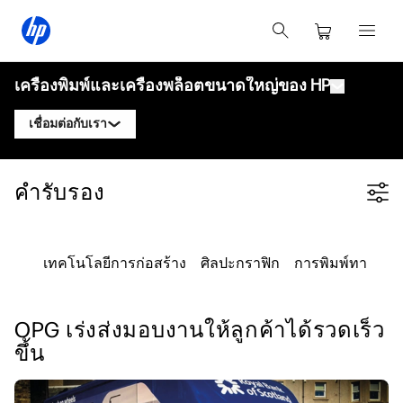
เครื่องพิมพ์และเครื่องพล็อตขนาดใหญ่ของ HP
เชื่อมต่อกับเรา
ผลิตภัณฑ์
ติดต่อผู้เชี่ยวชาญ HP DesignJet
คำรับรอง
Filter category
โซลูชันและบริการ
เครื่องพล็อตเทคนิค HP DesignJet
ติดต่อผู้เชี่ยวชาญ HP PageWide XL
แอปพลิเคชัน
โซลูชันการพิมพ์ HP Click
เครื่องพิมพ์กราฟิก HP DesignJet
ติดต่อผู้เชี่ยวชาญ HP Latex
เทคโนโลยีการก่อสร้าง
ศิลปะกราฟิก
การพิมพ์ทางเทค
ทรัพยากร
HP PrintOS Production Hub
เครื่องพิมพ์ HP PageWide XL
ติดต่อผู้เชี่ยวชาญ HP Stitch
ศูนย์การเรียนรู้
HP Professional Print Service
เครื่องพิมพ์ HP Latex
OPG เร่งส่งมอบงานให้ลูกค้าได้รวดเร็ว
บล็อก
ติดต่อผู้เชี่ยวชาญ PrintOS
ความปลอดภัย
เครื่องพิมพ์ HP Stitch
ขึ้น
เว็บบินาร์
ติดตามเรา
คำรับรอง