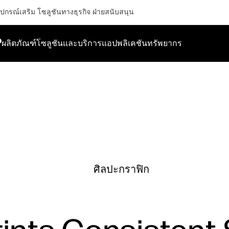
ุปกรณ์เสริม
โซลูชันทางธุรกิจ
ฝ่ายสนับสนุน
P
ผลิตภัณฑ์
โซลูชันและบริการ
แอปพลิเคชัน
ทรัพยากร
ศิลปะกราฟิก