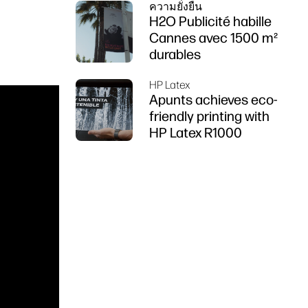
ความยั่งยืน
DesignJet Z6 ซีรีส์
H2O Publicité habille
Cannes avec 1500 m²
durables
HP Latex
Apunts achieves eco-
friendly printing with
HP Latex R1000