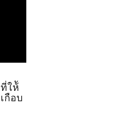
่ให้ั
เกือบ