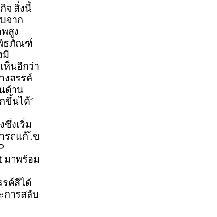
 สิ่งนี้
ลับจาก
าพสูง
พิธภัณฑ์
งมี
เห็นอีกว่า
างสรรค์
ในด้าน
ขึ้นได้”
ึ่งเริ่ม
ามารถแก้ไข
P
t มาพร้อม
รค์สีได้
ละการสลับ