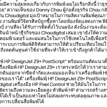
ามลุ่มหลงเกี่ยวกับการพิมพ์ ผมไม่เรียกสิ่งนี้ว่าธุรกิจ
ย” ความเห็นของ Danny Chau ผู้ก่อตั้งธุรกิจ Chau ก
บัน Chaudigital มุ่งเป้าหมายในการผลิตงานพิมพ์คุณภ
 งานพิมพ์วิจิตรศิลป์ถูกซื้อหาโดยห้องจัดแสดงภาพ พิ
 งานที่จะได้รับการติดตั้งไว้บนผนัง ดังนั้นงานจะต้อ
ดินนำหน้าธุีรกิจของ Chaudigital เสมอ เขายังให้ความ
อมพิวเตอร์ และผมสนใจในการใช้เทคโนโลยีเพื่อสร้
จน์ว่าระบบการพิมพ์ดิจิทัลสามารถให้ตัวเปรียบเทียบใหม่
ดต้นทุนค่าใช้จ่ายที่จะทำให้เราเข้าถึงลูกค้าได้มาก
พ์ HP DesignJet Z9+ PostScript® พร้อมแกนตัดแนวตั้งซ
เครื่องพิมพ์ HP DesignJet Z9+ เราตระหนักได้ว่าเราส
ักดันออกจากขีดจำกัดและผมมองเห็นว่าเครื่องพิมพ์ H
งเราได้” เครื่องพิมพฺ์ HP DesignJet Z9+ PostScrip
gital เครื่องมือ HP Pixel Control ช่วยให้มั่นใจในการ
ัดรวมถึงความละเอียดสูง หัวพิมพ์ HP สามารถสร้างสร
ได้เร็วเป็นสองเท่าโดยไม่ส่งผลกระทบต่อคุณภาพ แ
รเปลี่ยนสื่อพิมพ์ได้