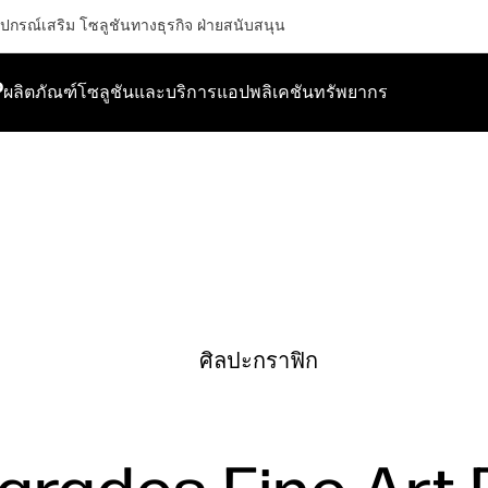
ุปกรณ์เสริม
โซลูชันทางธุรกิจ
ฝ่ายสนับสนุน
P
ผลิตภัณฑ์
โซลูชันและบริการ
แอปพลิเคชัน
ทรัพยากร
ศิลปะกราฟิก