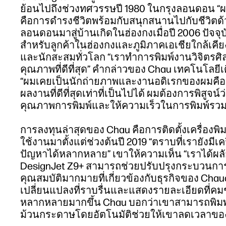
ย้อนไปถึงช่วงทศวรรษปี 1980 ในกรุงลอนดอน “ผมมีคว
คือการดำรงชีวิตพร้อมกับสนุกสนานไปกับชีวิตด้ว
ลอนดอนมาสู่บ้านเกิดในฮ่องกงเมื่อปี 2006 ปัจจุ
สำหรับลูกค้าในฮ่องกงและภูมิภาคเอเชียใกล้เคียง
และนักสะสมทั่วโลก “เราทำการพิมพ์งานวิจิตรศิลป์
คุณภาพที่ดีที่สุด” คำกล่าวของ Chau เทคโนโลยีเ
“ผมเคยเป็นนักถ่ายภาพและงานอดิเรกของผมคือค
ผลงานที่ดีที่สุดเท่าที่เป็นไปได้ ผมต้องการพิสู
คุณภาพการพิมพ์และให้ความเร็วในการพิมพ์รวมถึงล
การลงทุนล่าสุดของ Chau คือการติดตั้งเครื่องพิม
ใช้งานมาตั้งแต่ช่วงต้นปี 2019 “ตราบที่เรายังมี
ปัญหาได้หลากหลาย” เขาให้ความเห็น “เราได้ผล
DesignJet Z9+ สามารถช่วยปรับปรุงกระบวนการขอ
คุณสมบัติมากมายที่เกี่ยวข้องกับธุรกิจของ Chaudi
เปลี่ยนแปลงที่ราบรื่นและแสดงรายละเอียดที่คมช
หลากหลายมากขึ้น Chau บอกว่าเขาสามารถพิมพ์
ม้วนกระดาษโดยอัตโนมัติช่วยให้เขาลดเวลาของกา