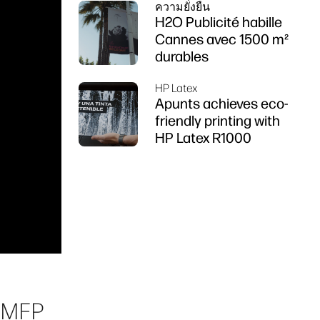
ความยั่งยืน
DesignJet Z6 ซีรีส์
H2O Publicité habille
Cannes avec 1500 m²
durables
HP Latex
Apunts achieves eco-
friendly printing with
HP Latex R1000
0 MFP