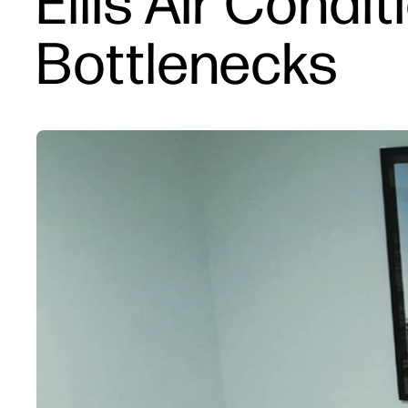
Ellis Air Cond
Bottlenecks