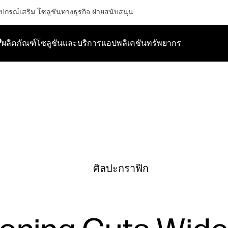
ุปกรณ์เสริม
โซลูชันทางธุรกิจ
ฝ่ายสนับสนุน
P
ผลิตภัณฑ์
โซลูชันและบริการ
แอปพลิเคชัน
ทรัพยากร
ศิลปะกราฟิก