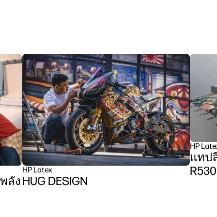
HP Late
แทปลี
R530
HP Latex
HUG DESIGN
มพลัง
รีส์