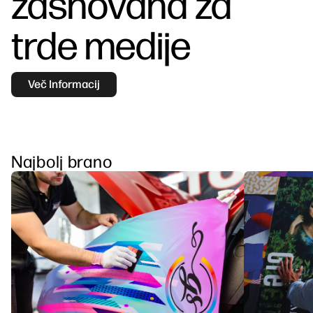
zasnovana za
Trajnost
trde medije
Več Informacij
Najbolj brano