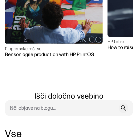
HP Latex
How to raise m
Programske rešitve
Benson agile production with HP PrintOS
Išči določno vsebino
Vse