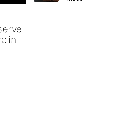
 serve
e in