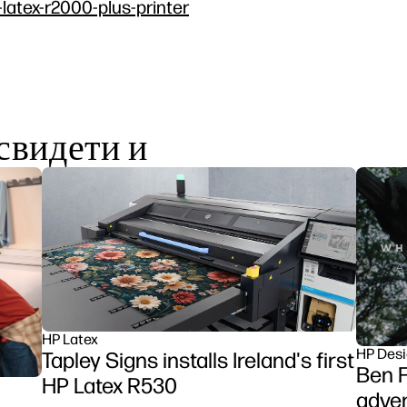
-latex-r2000-plus-printer
свидети и
HP Latex
HP Desi
Tapley Signs installs Ireland's first
Ben F
HP Latex R530
adven