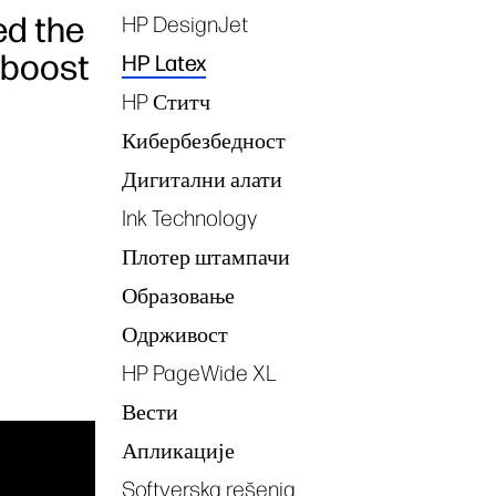
ed the
HP DesignJet
Tags
 boost
HP Latex
HP Ститч
Кибербезбедност
Дигитални алати
Ink Technology
Плотер штампачи
Образовање
Одрживост
HP PageWide XL
Вести
Апликације
Softverska rešenja