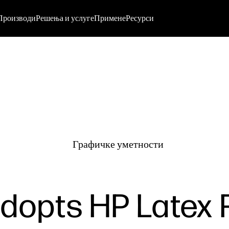
Производи
Решења и услуге
Примене
Ресурси
Графичке уметности
adopts HP Latex 