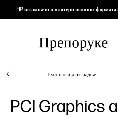
HP штампачи и плотери великог формата
Препоруке
Filter category
Previous slide
Технологија изградње
PCI Graphics 