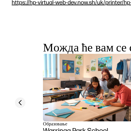
https://hp-virtual-web-dev.now.sh/uk/printer/hp
Можда ће вам се 
Previous slide
Образовање
Warringa Park School