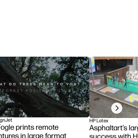
Next slide
gnJet
HP Latex
ogle prints remote
Asphaltart’s la
tures in large format
success with 