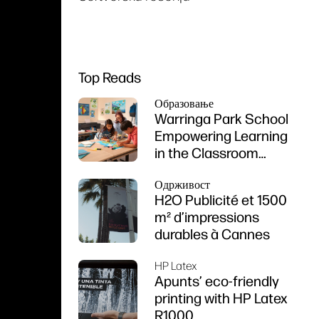
Top Reads
Образовање
Warringa Park School
Empowering Learning
in the Classroom
using HP DesignJet
Одрживост
Z6 series printer
H2O Publicité et 1500
m² d’impressions
durables à Cannes
HP Latex
Apunts’ eco-friendly
printing with HP Latex
R1000