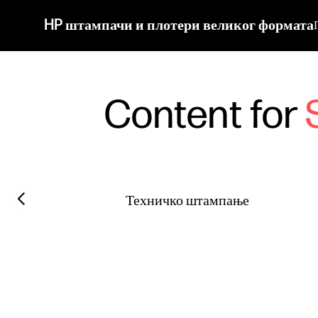
HP штампачи и плотери великог формата
Content for
Filter category
Previous slide
Техничко штампање