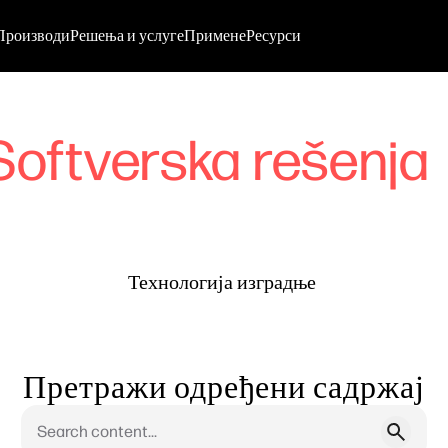
Производи
Решења и услуге
Примене
Ресурси
Softverska rešenja
Технологија изградње
Претражи одређени садржај