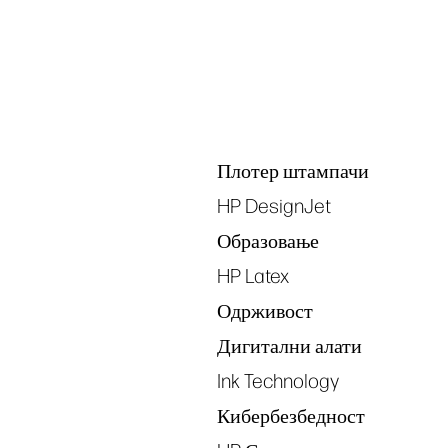
Tags
Плотер штампачи
HP DesignJet
Образовање
HP Latex
Одрживост
Дигитални алати
Ink Technology
Кибербезбедност