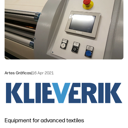
Siga-nos
Soluções de processo de trabalho
linkedIn
facebook
twitter
youtube
Sustentabilidade
Artes Gráficas
|
16 Apr 2021
Equipment for advanced textiles