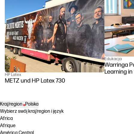
Edukacja
Warringa P
Learning in
HP Latex
DesignJet Z
METZ und HP Latex 730
Kraj/region
Polska
Wybierz swój kraj/region i język
Africa
Afrique
América Central