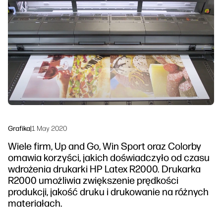
Skontaktuj się z ekspertem PrintOS
Rozwiązania workflow
Śledź nas
Zrównoważony rozwój
linkedIn
facebook
twitter
youtube
Grafika
|
1 May 2020
Wiele firm, Up and Go, Win Sport oraz Colorby
omawia korzyści, jakich doświadczyło od czasu
wdrożenia drukarki HP Latex R2000. Drukarka
R2000 umożliwia zwiększenie prędkości
produkcji, jakość druku i drukowanie na różnych
materiałach.