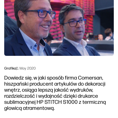
Skontaktuj się z ekspertem PrintOS
Rozwiązania workflow
Śledź nas
Zrównoważony rozwój
linkedIn
facebook
twitter
youtube
Grafika
|
1 May 2020
Dowiedz się, w jaki sposób firma Comersan,
hiszpański producent artykułów do dekoracji
wnętrz, osiąga lepszą jakość wydruków,
rozdzielczość i wydajność dzięki drukarce
sublimacyjnej HP STITCH S1000 z termiczną
głowicą atramentową.