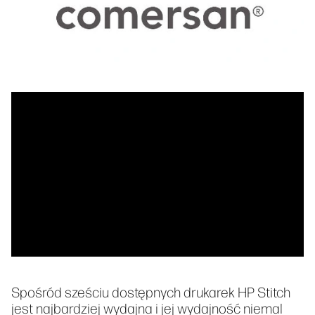
Spośród sześciu dostępnych drukarek HP Stitch
jest najbardziej wydajna i jej wydajność niemal