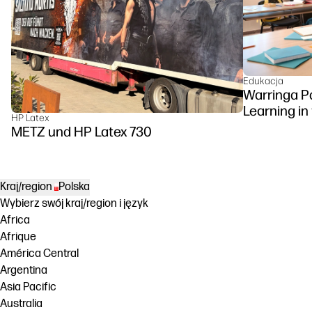
Edukacja
Warringa P
Learning in
HP Latex
DesignJet Z
METZ und HP Latex 730
Kraj/region
Polska
Wybierz swój kraj/region i język
Africa
Afrique
América Central
Argentina
Asia Pacific
Australia