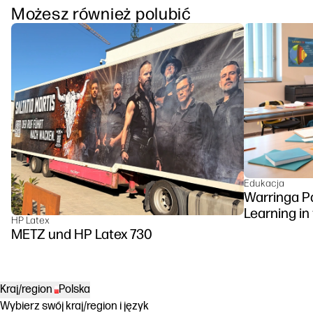
Możesz również polubić
Edukacja
Warringa P
Learning in
HP Latex
DesignJet Z
METZ und HP Latex 730
Kraj/region
Polska
Wybierz swój kraj/region i język