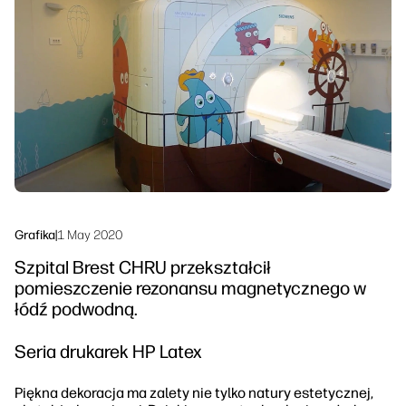
Skontaktuj się z ekspertem PrintOS
Rozwiązania workflow
Śledź nas
Zrównoważony rozwój
linkedIn
facebook
twitter
youtube
Grafika
|
1 May 2020
Szpital Brest CHRU przekształcił
pomieszczenie rezonansu magnetycznego w
łódź podwodną.
Seria drukarek HP Latex
Piękna dekoracja ma zalety nie tylko natury estetycznej,