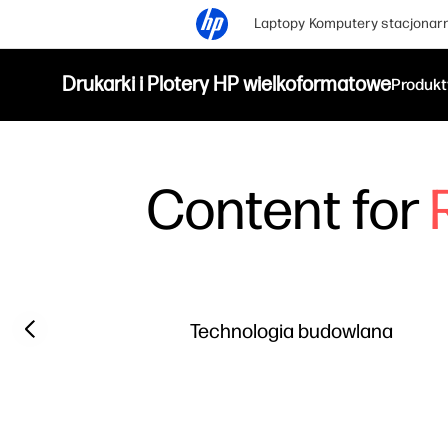
Laptopy
Komputery stacjonar
Drukarki i Plotery HP wielkoformatowe
Produkt
Content for
Filter category
Previous slide
Technologia budowlana