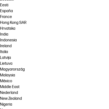
Eesti
España
France
Hong Kong SAR
Hrvatska
India
Indonesia
Ireland
Italia
Latvija
Lietuva
Magyarország
Malaysia
México
Middle East
Nederland
New Zealand
Nigeria