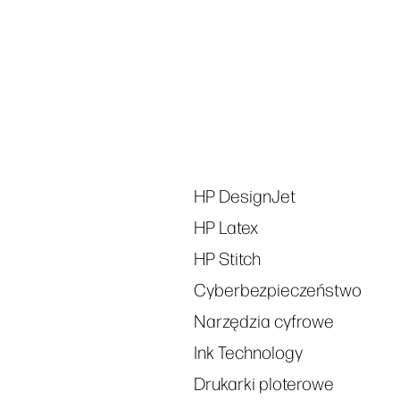
Śledź nas
linkedIn
facebook
twitt
Tags
HP DesignJet
HP Latex
HP Stitch
Cyberbezpieczeństwo
Narzędzia cyfrowe
Ink Technology
Drukarki ploterowe