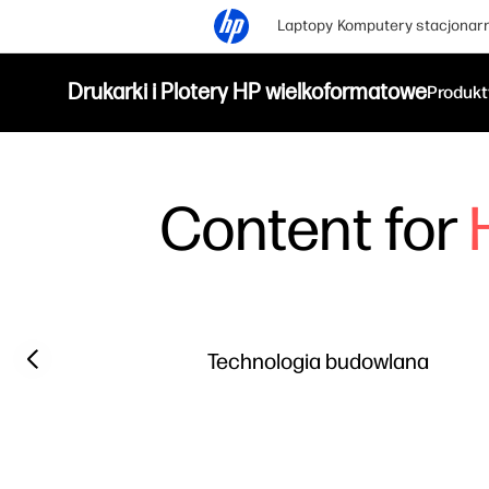
Laptopy
Komputery stacjonar
Drukarki i Plotery HP wielkoformatowe
Produkt
Content for
Filter category
Previous slide
Technologia budowlana