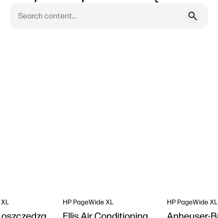
 XL
HP PageWide XL
HP PageWide XL
 oszczędza
Ellis Air Conditioning
Anheuser-B