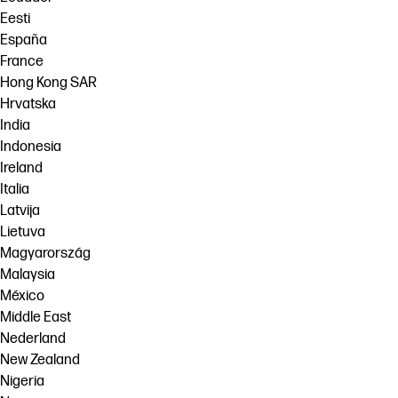
Eesti
España
France
Hong Kong SAR
Hrvatska
India
Indonesia
Ireland
Italia
Latvija
Lietuva
Magyarország
Malaysia
México
Middle East
Nederland
New Zealand
Nigeria