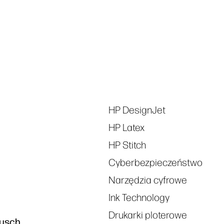
Śledź nas
linkedIn
facebook
twitt
Tags
HP DesignJet
HP Latex
HP Stitch
Cyberbezpieczeństwo
Narzędzia cyfrowe
Ink Technology
Drukarki ploterowe
usch