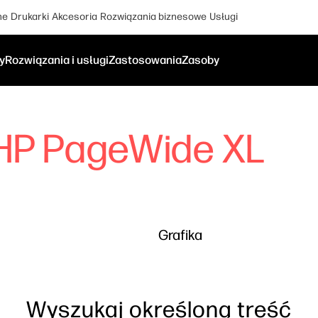
ne
Drukarki
Akcesoria
Rozwiązania biznesowe
Usługi
y
Rozwiązania i usługi
Zastosowania
Zasoby
HP PageWide XL
Grafika
Wyszukaj określoną treść