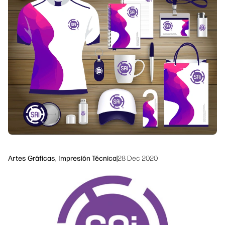
Síguenos
Soluciones de flujo de trabajo
linkedIn
facebook
twitter
youtube
Sostenibilidad
Artes Gráficas, Impresión Técnica
|
28 Dec 2020