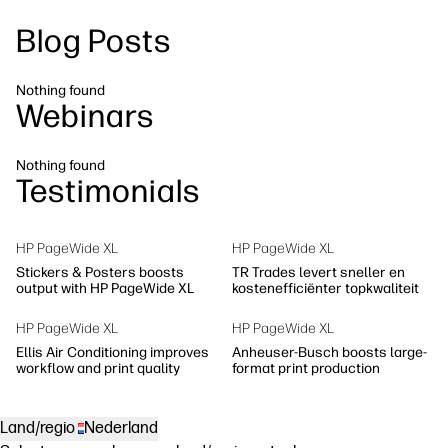
Neem contact op met een HP PrintOS-
Blog Posts
Workflowoplossingen
expert
Duurzaamheid
Nothing found
Volg ons
Webinars
linkedIn
facebook
twitter
youtube
Nothing found
Testimonials
HP PageWide XL
HP PageWide XL
Stickers & Posters boosts
TR Trades levert sneller en
output with HP PageWide XL
kostenefficiënter topkwaliteit
HP PageWide XL
HP PageWide XL
Ellis Air Conditioning improves
Anheuser-Busch boosts large-
workflow and print quality
format print production
Land/regio
Nederland