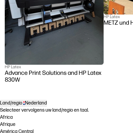
HP Latex
METZ u
HP Latex
Advance Print Solutions and HP Latex
830W
Land/regio
Nederland
Selecteer vervolgens uw land/regio en taal.
Africa
Afrique
América Central