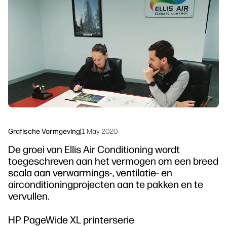
Neem contact op met een HP PrintOS-
Workflowoplossingen
expert
Duurzaamheid
Volg ons
linkedIn
facebook
twitter
youtube
Grafische Vormgeving
|
1 May 2020
De groei van Ellis Air Conditioning wordt
toegeschreven aan het vermogen om een breed
scala aan verwarmings-, ventilatie- en
airconditioningprojecten aan te pakken en te
vervullen.
HP PageWide XL printerserie