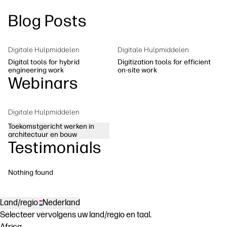
Neem contact op met een HP PrintOS-
Blog Posts
Workflowoplossingen
expert
Duurzaamheid
Volg ons
Digitale Hulpmiddelen
Digitale Hulpmiddelen
linkedIn
facebook
twitter
youtube
Digital tools for hybrid
Digitization tools for efficient
engineering work
on-site work
Webinars
Digitale Hulpmiddelen
Toekomstgericht werken in
architectuur en bouw
Testimonials
Nothing found
Land/regio
Nederland
Selecteer vervolgens uw land/regio en taal.