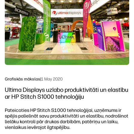
Ilgtspējība
Grafiskās mākslas
|
1 May 2020
Ultima Displays uzlabo produktivitāti un elastību
ar HP Stitch S1000 tehnoloģiju
Pateicoties HP Stitch S1000 tehnoloģijai, uzņēmums ir
spējis palielināt savu produktivitāti un elastību, nodrošinot
lielāku kontroli pār drukas darbībām, patēriņu un laiku,
vienlaikus ievērojot ilgtspējību.