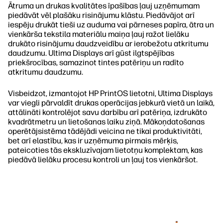
Ātruma un drukas kvalitātes īpašības ļauj uzņēmumam
piedāvāt vēl plašāku risinājumu klāstu. Piedāvājot arī
iespēju drukāt tieši uz auduma vai pārneses papīra, ātra un
vienkārša tekstila materiālu maiņa ļauj ražot lielāku
drukāto risinājumu daudzveidību ar ierobežotu atkritumu
daudzumu. Ultima Displays arī gūst ilgtspējības
priekšrocības, samazinot tintes patēriņu un radīto
atkritumu daudzumu.
Visbeidzot, izmantojot HP PrintOS lietotni, Ultima Displays
var viegli pārvaldīt drukas operācijas jebkurā vietā un laikā,
attālināti kontrolējot savu darbību arī patēriņa, izdrukāto
kvadrātmetru un lietošanas laiku ziņā. Mākoņdatošanas
operētājsistēma tādējādi veicina ne tikai produktivitāti,
bet arī elastību, kas ir uzņēmuma pirmais mērķis,
pateicoties tās ekskluzīvajam lietotņu komplektam, kas
piedāvā lielāku procesu kontroli un ļauj tos vienkāršot.