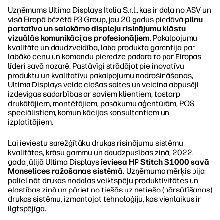
Uzņēmums Ultima Displays Italia S.r.l., kas ir daļa no ASV un
visā Eiropā bāzētā P3 Group, jau 20 gadus piedāvā
pilnu
portatīvo un salokāmo displeju risinājumu klāstu
vizuālās komunikācijas profesionāļiem
. Pakalpojumu
kvalitāte un daudzveidība, laba produkta garantija par
labāko cenu un komandu pieredze padara to par Eiropas
līderi savā nozarē. Pastāvīgi strādājot pie inovatīvu
produktu un kvalitatīvu pakalpojumu nodrošināšanas,
Ultima Displays veido ciešas saites un veicina abpusēji
izdevīgas sadarbības ar saviem klientiem, tostarp
drukātājiem, montētājiem, pasākumu aģentūrām, POS
speciālistiem, komunikācijas konsultantiem un
izplatītājiem.
Lai ieviestu sarežģītāku drukas risinājumu sistēmu
kvalitātes, krāsu gammu un daudzpusības ziņā, 2022.
gada jūlijā Ultima Displays
ieviesa HP Stitch S1000 savā
Monselices ražošanas sistēmā.
Uzņēmuma mērķis bija
palielināt drukas nodaļas veiktspēju produktivitātes un
elastības ziņā un pāriet no tiešās uz netiešo (pārsūtīšanas)
drukas sistēmu, izmantojot tehnoloģiju, kas vienlaikus ir
ilgtspējīga.