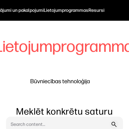
nājumi un pakalpojumi
Lietojumprogrammas
Resursi
Lietojumprogramm
Būvniecības tehnoloģija
Meklēt konkrētu saturu