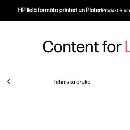
HP lielā formāta printeri un Ploteri
Produkti
Risi
Content for
Filter category
Previous slide
Tehniskā druka