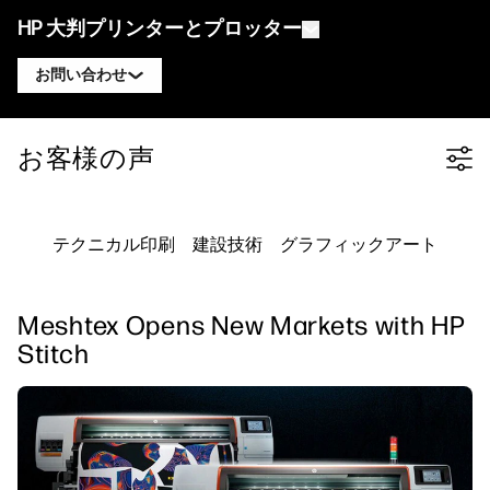
HP 大判プリンターとプロッター
お問い合わせ
製品
HP DesignJet エキスパートに連絡
お客様の声
Filter category
ソリューションとサービス
HP DesignJet テクニカルプロッター
HP PageWide XL エキスパートに連絡
アプリケーション
HP Click プリントソリューション
HP DesignJet グラフィックスプリンター
HP Latex エキスパートに連絡
テクニカル印刷
建設技術
グラフィックアート
リソース
HP PrintOS プロダクションハブ
HP PageWide XL プリンター
HP Stitch エキスパートに連絡
ラーニングセンター
HP Professional Print Service
HP Latex プリンター
Meshtex Opens New Markets with HP
ブログ
PrintOS エキスパートに連絡
セキュリティ
HP Stitch プリンター
Stitch
ウェビナー
フォローする
お客様の声
linkedIn
facebook
twitter
youtube
ワークフローソリューション