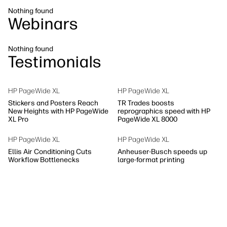
サステナビリティ
Nothing found
Webinars
Nothing found
Testimonials
HP PageWide XL
HP PageWide XL
Stickers and Posters Reach
TR Trades boosts
New Heights with HP PageWide
reprographics speed with HP
XL Pro
PageWide XL 8000
HP PageWide XL
HP PageWide XL
Ellis Air Conditioning Cuts
Anheuser-Busch speeds up
Workflow Bottlenecks
large-format printing