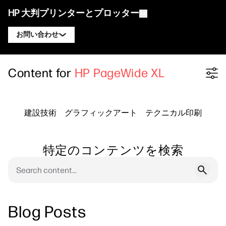
HP 大判プリンターとプロッター
お問い合わせ
製品
HP DesignJet エキスパートに連絡
Content for
HP PageWide XL
Filter category
ソリューションとサービス
HP DesignJet テクニカルプロッター
HP PageWide XL エキスパートに連絡
アプリケーション
HP Click プリントソリューション
HP DesignJet グラフィックスプリンター
HP Latex エキスパートに連絡
建設技術
グラフィックアート
テクニカル印刷
リソース
HP PrintOS プロダクションハブ
HP PageWide XL プリンター
HP Stitch エキスパートに連絡
ラーニングセンター
HP Professional Print Service
HP Latex プリンター
特定のコンテンツを検索
ブログ
PrintOS エキスパートに連絡
セキュリティ
HP Stitch プリンター
ウェビナー
フォローする
お客様の声
linkedIn
facebook
twitter
youtube
Blog Posts
ワークフローソリューション