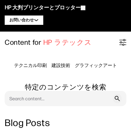
HP 大判プリンターとプロッター
お問い合わせ
製品
HP DesignJet エキスパートに連絡
Content for
HP ラテックス
Filter category
ソリューションとサービス
HP DesignJet テクニカルプロッター
HP PageWide XL エキスパートに連絡
アプリケーション
HP Click プリントソリューション
HP DesignJet グラフィックスプリンター
HP Latex エキスパートに連絡
テクニカル印刷
建設技術
グラフィックアート
リソース
HP PrintOS プロダクションハブ
HP PageWide XL プリンター
HP Stitch エキスパートに連絡
ラーニングセンター
HP Professional Print Service
HP Latex プリンター
特定のコンテンツを検索
ブログ
PrintOS エキスパートに連絡
セキュリティ
HP Stitch プリンター
ウェビナー
フォローする
お客様の声
linkedIn
facebook
twitter
youtube
Blog Posts
ワークフローソリューション