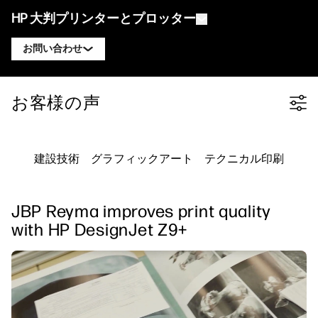
HP 大判プリンターとプロッター
お問い合わせ
製品
HP DesignJet エキスパートに連絡
お客様の声
Filter category
ソリューションとサービス
HP DesignJet テクニカルプロッター
HP PageWide XL エキスパートに連絡
アプリケーション
HP Click プリントソリューション
HP DesignJet グラフィックスプリンター
HP Latex エキスパートに連絡
建設技術
グラフィックアート
テクニカル印刷
リソース
HP PrintOS プロダクションハブ
HP PageWide XL プリンター
HP Stitch エキスパートに連絡
ラーニングセンター
HP Professional Print Service
HP Latex プリンター
JBP Reyma improves print quality
ブログ
PrintOS エキスパートに連絡
セキュリティ
HP Stitch プリンター
with HP DesignJet Z9+
ウェビナー
フォローする
お客様の声
linkedIn
facebook
twitter
youtube
ワークフローソリューション