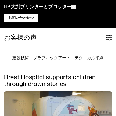
HP 大判プリンターとプロッター
お問い合わせ
製品
HP DesignJet エキスパートに連絡
お客様の声
Filter category
ソリューションとサービス
HP DesignJet テクニカルプロッター
HP PageWide XL エキスパートに連絡
アプリケーション
HP Click プリントソリューション
HP DesignJet グラフィックスプリンター
HP Latex エキスパートに連絡
建設技術
グラフィックアート
テクニカル印刷
リソース
HP PrintOS プロダクションハブ
HP PageWide XL プリンター
HP Stitch エキスパートに連絡
ラーニングセンター
HP Professional Print Service
HP Latex プリンター
Brest Hospital supports children
ブログ
PrintOS エキスパートに連絡
セキュリティ
HP Stitch プリンター
through drawn stories
ウェビナー
フォローする
お客様の声
linkedIn
facebook
twitter
youtube
ワークフローソリューション