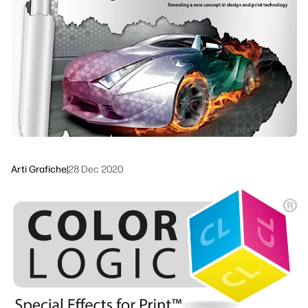
linkedIn
facebook
twitter
youtube
Soluzioni di flusso di lavoro
Sostenibilità
Arti Grafiche
|
28 Dec 2020