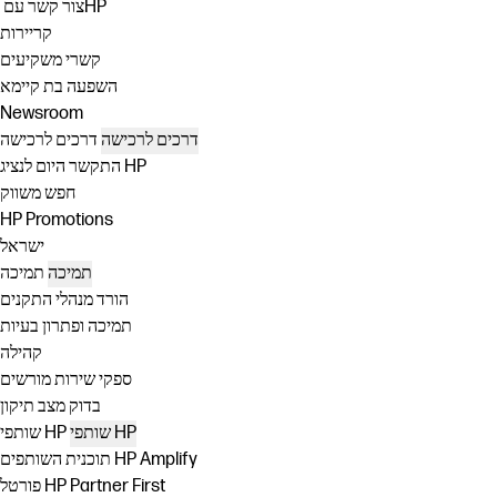
צור קשר עם ‏HP
קריירות
קשרי משקיעים
השפעה בת קיימא
Newsroom
דרכים לרכישה
דרכים לרכישה
התקשר היום לנציג HP
חפש משווק
HP Promotions
ישראל
תמיכה
תמיכה
הורד מנהלי התקנים
תמיכה ופתרון בעיות
קהילה
ספקי שירות מורשים
בדוק מצב תיקון
שותפי HP
שותפי HP
תוכנית השותפים HP Amplify
פורטל HP Partner First