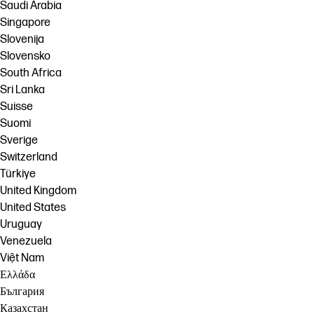
Saudi Arabia
Singapore
Slovenija
Slovensko
South Africa
Sri Lanka
Suisse
Suomi
Sverige
Switzerland
Türkiye
United Kingdom
United States
Uruguay
Venezuela
Việt Nam
Ελλάδα
България
Казахстан