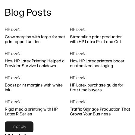
linkedIn
facebook
twitter
youtube
Blog Posts
פתרונות זרימת עבודה
קיימות
HP לטקס
HP לטקס
Grow margins with large-format
Streamline print production
print opportunities
with HP Latex Print and Cut
HP לטקס
HP לטקס
How HP Latex Printing Helped a
How HP Latex printers boost
Provider Survive Lockdown
customized packaging
HP לטקס
HP לטקס
Boost print margins with white
HP Latex purchase guide for
ink
first-time buyers
HP לטקס
HP לטקס
Rigid media printing with HP
Traffic Signage Production That
Latex R Series
Grows Your Business
טען עוד