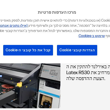
מרכז העדפות פרטיות
אנו משתמשים בקובצי Cookie (או בטכנולוגיות דומות) כדי להתאים אישית תוכן ומודעות, לספק 
 בלחיצה על "הסכמה", אתה מסכים לכך וכן ולשיתוף מידע
(אילו נתונים אנחנו 
וסף
שימוש ב-Cookies
.
ה באירלנד עם
הגדרות קובצי Cookie
קבל את כל קובצי ה-Cookie
HP Latex R5
באירלנד להתקין את ה-HP
Latex R530 החדש, מה שמגביר את הקיבולת ומרחיב את
הצעת ההדפסה שלה.