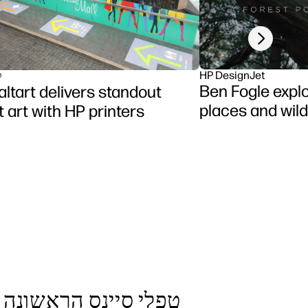
Next slide
HP DesignJet
P
Ben Fogle expl
ltart delivers standout
places and wild
t art with HP printers
טפלי סיינס הראשונה 