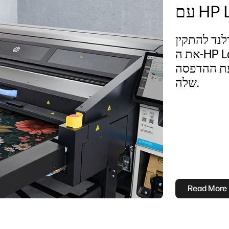
HP L
לנד להתקין
את ה-HP Latex R530 החדש, מה שמגביר
עת ההדפסה
שלה.
Read More