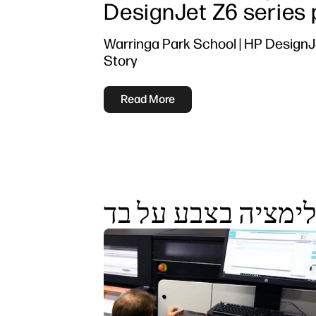
DesignJet Z6 series 
Warringa Park School | HP Design
Story
Read More
ימציה בצבע על בד