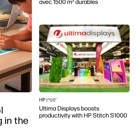
avec 1500 m² durables
HP סטיץ'
l
Ultima Displays boosts
productivity with HP Stitch S1000
 in the