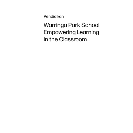
Pendidikan
Warringa Park School
Empowering Learning
in the Classroom
using HP DesignJet
Z6 series printer