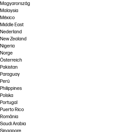
Magyarország
Malaysia
México
Middle East
Nederland
New Zealand
Nigeria
Norge
Österreich
Pakistan
Paraguay
Perú
Philippines
Polska
Portugal
Puerto Rico
România
Saudi Arabia
Singapore