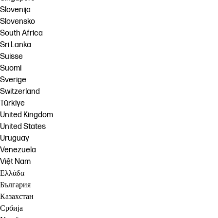
Slovenija
Slovensko
South Africa
Sri Lanka
Suisse
Suomi
Sverige
Switzerland
Türkiye
United Kingdom
United States
Uruguay
Venezuela
Việt Nam
Ελλάδα
България
Казахстан
Србија