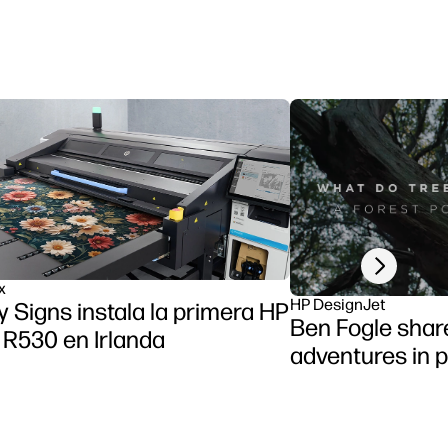
Next slide
x
HP DesignJet
y Signs instala la primera HP
Ben Fogle shar
 R530 en Irlanda
adventures in p