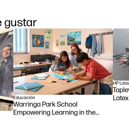
 gustar
HP Late
Taple
Latex
Educación
Warringa Park School
Empowering Learning in the
Classroom using HP DesignJet
Z6 series printer