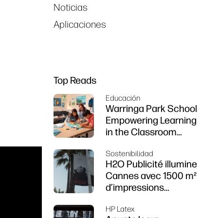
Noticias
Aplicaciones
Top Reads
Educación
Warringa Park School
Empowering Learning
in the Classroom
using HP DesignJet
Sostenibilidad
Z6 series printer
H2O Publicité illumine
Cannes avec 1500 m²
d’impressions
durables
HP Latex